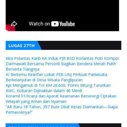
LUGAS 27TH
Aksi Polantas Karib KA Induk PJR BSD Korlantas Polri Kompol
Darmawati Bersama Personil Bagikan Bendera Merah Putih
Berserta Tiangnya
AI Bertemu Kearifan Lokal: FEB UNJ Perkuat Pariwisata
Berkelanjutan di Desa Wisata Panglipuran
Api Mengamuk di Tol KM 26.600, Polres Bitung Turunkan
AWC, Kobaran Dijinakkan dalam 40 Menit
Koramil 01/Kranji dan Aparat Keamanan Bersinergi Ciptakan
Wilayah yang Aman dan Nyaman
“AR Baru 18 Tahun, 397 Butir Obat Keras Diamankan—Siapa
Pemasoknya?”