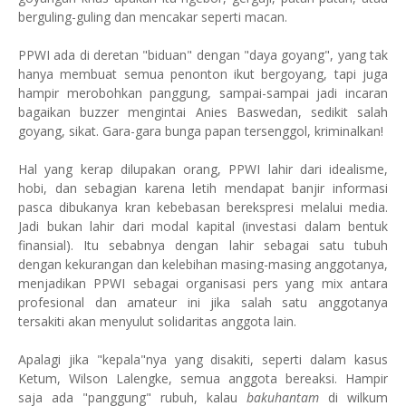
berguling-guling dan mencakar seperti macan.
PPWI ada di deretan "biduan" dengan "daya goyang", yang tak
hanya membuat semua penonton ikut bergoyang, tapi juga
hampir merobohkan panggung, sampai-sampai jadi incaran
bagaikan buzzer mengintai Anies Baswedan, sedikit salah
goyang, sikat. Gara-gara bunga papan tersenggol, kriminalkan!
Hal yang kerap dilupakan orang, PPWI lahir dari idealisme,
hobi, dan sebagian karena letih mendapat banjir informasi
pasca dibukanya kran kebebasan berekspresi melalui media.
Jadi bukan lahir dari modal kapital (investasi dalam bentuk
finansial). Itu sebabnya dengan lahir sebagai satu tubuh
dengan kekurangan dan kelebihan masing-masing anggotanya,
menjadikan PPWI sebagai organisasi pers yang mix antara
profesional dan amateur ini jika salah satu anggotanya
tersakiti akan menyulut solidaritas anggota lain.
Apalagi jika "kepala"nya yang disakiti, seperti dalam kasus
Ketum, Wilson Lalengke, semua anggota bereaksi. Hampir
saja ada "panggung" rubuh, kalau
bakuhantam
di wilkum