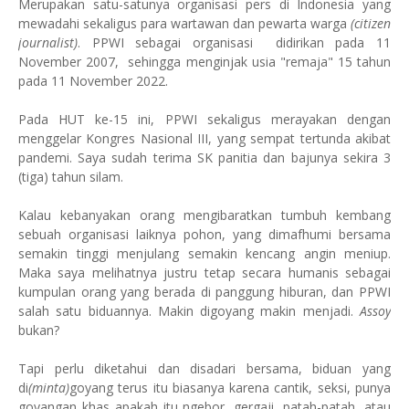
Merupakan satu-satunya organisasi pers di Indonesia yang
mewadahi sekaligus para wartawan dan pewarta warga
(citizen
journalist)
. PPWI sebagai organisasi didirikan pada 11
November 2007, sehingga menginjak usia "remaja" 15 tahun
pada 11 November 2022.
Pada HUT ke-15 ini, PPWI sekaligus merayakan dengan
menggelar Kongres Nasional III, yang sempat tertunda akibat
pandemi. Saya sudah terima SK panitia dan bajunya sekira 3
(tiga) tahun silam.
Kalau kebanyakan orang mengibaratkan tumbuh kembang
sebuah organisasi laiknya pohon, yang dimafhumi bersama
semakin tinggi menjulang semakin kencang angin meniup.
Maka saya melihatnya justru tetap secara humanis sebagai
kumpulan orang yang berada di panggung hiburan, dan PPWI
salah satu biduannya. Makin digoyang makin menjadi.
Assoy
bukan?
Tapi perlu diketahui dan disadari bersama, biduan yang
di
(minta)
goyang terus itu biasanya karena cantik, seksi, punya
goyangan khas apakah itu ngebor, gergaji, patah-patah, atau