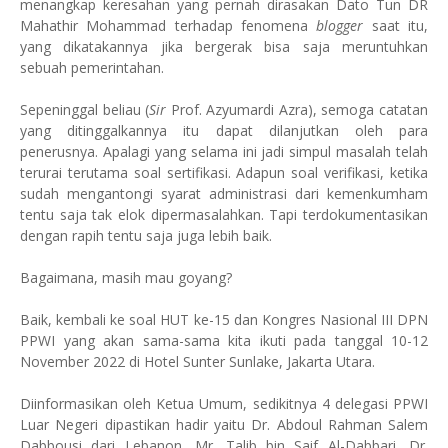
menangkap keresahan yang pernah dirasakan Dato Tun DR
Mahathir Mohammad terhadap fenomena
blogger
saat itu,
yang dikatakannya jika bergerak bisa saja meruntuhkan
sebuah pemerintahan.
Sepeninggal beliau (
Sir
Prof. Azyumardi Azra), semoga catatan
yang ditinggalkannya itu dapat dilanjutkan oleh para
penerusnya. Apalagi yang selama ini jadi simpul masalah telah
terurai terutama soal sertifikasi. Adapun soal verifikasi, ketika
sudah mengantongi syarat administrasi dari kemenkumham
tentu saja tak elok dipermasalahkan. Tapi terdokumentasikan
dengan rapih tentu saja juga lebih baik.
Bagaimana, masih mau goyang?
Baik, kembali ke soal HUT ke-15 dan Kongres Nasional III DPN
PPWI yang akan sama-sama kita ikuti pada tanggal 10-12
November 2022 di Hotel Sunter Sunlake, Jakarta Utara.
Diinformasikan oleh Ketua Umum, sedikitnya 4 delegasi PPWI
Luar Negeri dipastikan hadir yaitu Dr. Abdoul Rahman Salem
Dabbousi dari Lebanon, Mr. Talib bin Saif Al-Dabbari, Dr.