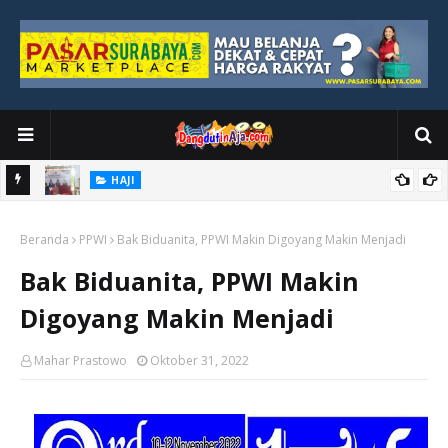
HAJI
kan
DPR Nilai Haji 2026 Sukses, Keselamatan Jamaah Jadi Prioritas
Beranda
Utama
PPWI
Bak Biduanita, PPWI Makin Digoyang Makin Menjadi
Bak Biduanita, PPWI Makin
Digoyang Makin Menjadi
Mahar Prastowo
Oktober 31, 2022