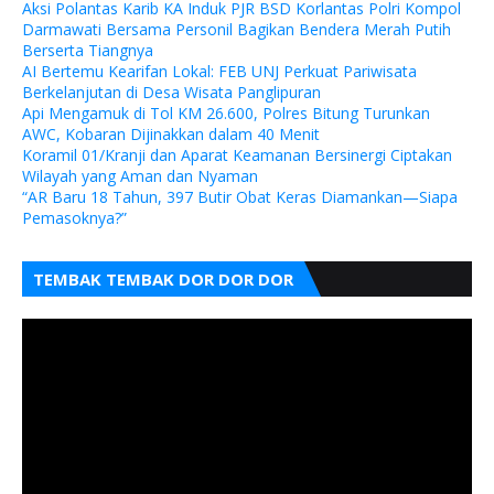
Aksi Polantas Karib KA Induk PJR BSD Korlantas Polri Kompol
Darmawati Bersama Personil Bagikan Bendera Merah Putih
Berserta Tiangnya
AI Bertemu Kearifan Lokal: FEB UNJ Perkuat Pariwisata
Berkelanjutan di Desa Wisata Panglipuran
Api Mengamuk di Tol KM 26.600, Polres Bitung Turunkan
AWC, Kobaran Dijinakkan dalam 40 Menit
Koramil 01/Kranji dan Aparat Keamanan Bersinergi Ciptakan
Wilayah yang Aman dan Nyaman
“AR Baru 18 Tahun, 397 Butir Obat Keras Diamankan—Siapa
Pemasoknya?”
TEMBAK TEMBAK DOR DOR DOR