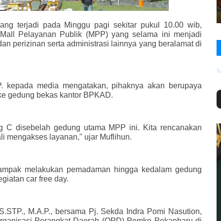
ang terjadi pada Minggu pagi sekitar pukul 10.00 wib,
all Pelayanan Publik (MPP) yang selama ini menjadi
an perizinan serta administrasi lainnya yang beralamat di
M
.P. kepada media mengatakan, pihaknya akan berupaya
 ke gedung bekas kantor BPKAD.
g C disebelah gedung utama MPP ini. Kita rencanakan
li mengakses layanan," ujar Muflihun.
tampak melakukan pemadaman hingga kedalam gedung
iatan car free day.
S.STP., M.A.P., bersama Pj. Sekda Indra Pomi Nasution,
a Organisasi Perangkat Daerah (OPD) Pemko Pekanbaru di