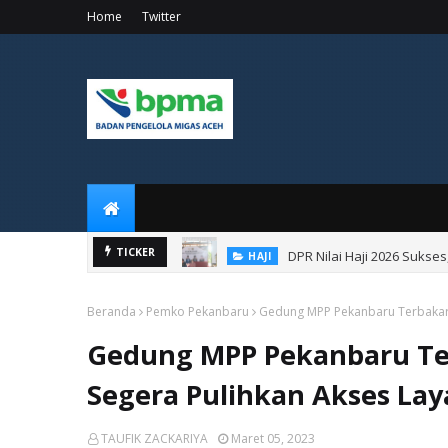
Home
Twitter
DPR Nilai Haji 2026 Sukse
TICKER
HAJI
Beranda
Pemko Pekanbaru
Gedung MPP Pekanbaru Terbakar, P
Gedung MPP Pekanbaru Terb
Segera Pulihkan Akses La
TAUFIK ZACKARIYA
Maret 05, 2023