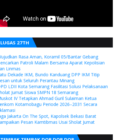
LUGAS 27TH
ujudkan Rasa Aman, Koramil 05/Bantar Gebang
encarkan Patroli Malam Bersama Aparat Kepolisian
an Linmas
atu Dekade IKM, Bundo Kanduang DPP IKM Titip
esan untuk Seluruh Perantau Minang
PD LDII Kota Semarang Fasilitasi Solusi Pelaksanaan
holat Jumat Siswa SMPN 18 Semarang
uskot IV Tetapkan Ahmad Guril Sulaiman Ketua
enkom Kotamobagu Periode 2026–2031 Secara
klamasi
aga Jakarta On The Spot, Kapolsek Bekasi Barat
ampaikan Pesan Kamtibmas Usai Sholat Jumat
TEMBAK TEMBAK DOR DOR DOR