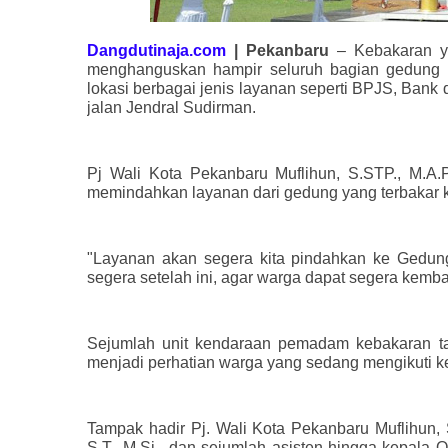
Dangdutinaja.com
| Pekanbaru
–
Kebakaran y
menghanguskan hampir seluruh bagian gedung M
lokasi berbagai jenis layanan seperti BPJS, Bank d
jalan Jendral Sudirman.
Pj Wali Kota Pekanbaru Muflihun, S.STP., M.A
memindahkan layanan dari gedung yang terbakar
"Layanan akan segera kita pindahkan ke Gedun
segera setelah ini, agar warga dapat segera kemba
Sejumlah unit kendaraan pemadam kebakaran 
menjadi perhatian warga yang sedang mengikuti keg
Tampak hadir Pj. Wali Kota Pekanbaru Muflihun, 
S.T., M.Si., dan sejumlah asisten hingga kepal