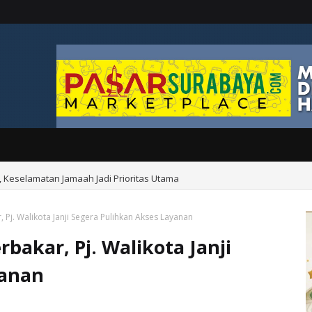
s, Keselamatan Jamaah Jadi Prioritas Utama
j. Walikota Janji Segera Pulihkan Akses Layanan
akar, Pj. Walikota Janji
yanan