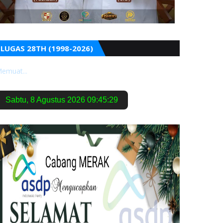
LUGAS 28TH (1998-2026)
emuat...
Sabtu
,
8 Agustus 2026
09:45:31