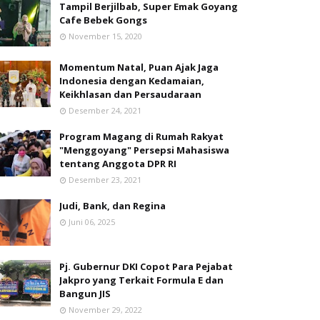
Tampil Berjilbab, Super Emak Goyang
Cafe Bebek Gongs
November 15, 2020
Momentum Natal, Puan Ajak Jaga
Indonesia dengan Kedamaian,
Keikhlasan dan Persaudaraan
Desember 24, 2021
Program Magang di Rumah Rakyat
"Menggoyang" Persepsi Mahasiswa
tentang Anggota DPR RI
Desember 23, 2021
Judi, Bank, dan Regina
Juni 06, 2025
Pj. Gubernur DKI Copot Para Pejabat
Jakpro yang Terkait Formula E dan
Bangun JIS
November 29, 2022