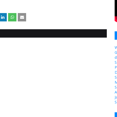
W
G
d
S
P
D
S
M
S
A
J
S