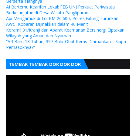
Berserta Tiangnya
AI Bertemu Kearifan Lokal: FEB UNJ Perkuat Pariwisata
Berkelanjutan di Desa Wisata Panglipuran
Api Mengamuk di Tol KM 26.600, Polres Bitung Turunkan
AWC, Kobaran Dijinakkan dalam 40 Menit
Koramil 01/Kranji dan Aparat Keamanan Bersinergi Ciptakan
Wilayah yang Aman dan Nyaman
“AR Baru 18 Tahun, 397 Butir Obat Keras Diamankan—Siapa
Pemasoknya?”
TEMBAK TEMBAK DOR DOR DOR