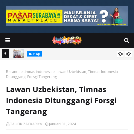
HAJI
kan
DPR Nilai Haji 2026 Sukses, Keselamatan Jamaah Jadi Prioritas
Beranda
Utama
timnas indonesia
Lawan Uzbekistan, Timnas Indonesia
Ditunggangi Forsgi Tangerang
Lawan Uzbekistan, Timnas
Indonesia Ditunggangi Forsgi
Tangerang
TAUFIK ZACKARIYA
Januari 31, 2024