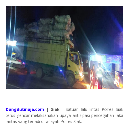
Dangdutinaja.com
| Siak
- Satuan lalu lintas Polres Siak
terus gencar melaksanakan upaya antisipasi pencegahan laka
lantas yang terjadi di wilayah Polres Siak.