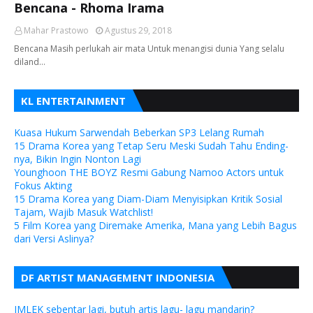
Bencana - Rhoma Irama
Mahar Prastowo
Agustus 29, 2018
Bencana Masih perlukah air mata Untuk menangisi dunia Yang selalu
diland…
KL ENTERTAINMENT
Kuasa Hukum Sarwendah Beberkan SP3 Lelang Rumah
15 Drama Korea yang Tetap Seru Meski Sudah Tahu Ending-
nya, Bikin Ingin Nonton Lagi
Younghoon THE BOYZ Resmi Gabung Namoo Actors untuk
Fokus Akting
15 Drama Korea yang Diam-Diam Menyisipkan Kritik Sosial
Tajam, Wajib Masuk Watchlist!
5 Film Korea yang Diremake Amerika, Mana yang Lebih Bagus
dari Versi Aslinya?
DF ARTIST MANAGEMENT INDONESIA
IMLEK sebentar lagi, butuh artis lagu- lagu mandarin?