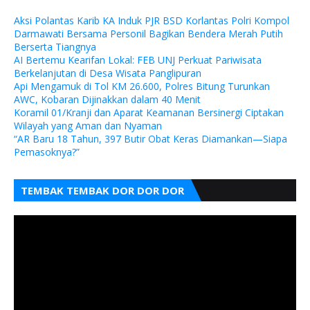
Aksi Polantas Karib KA Induk PJR BSD Korlantas Polri Kompol
Darmawati Bersama Personil Bagikan Bendera Merah Putih
Berserta Tiangnya
AI Bertemu Kearifan Lokal: FEB UNJ Perkuat Pariwisata
Berkelanjutan di Desa Wisata Panglipuran
Api Mengamuk di Tol KM 26.600, Polres Bitung Turunkan
AWC, Kobaran Dijinakkan dalam 40 Menit
Koramil 01/Kranji dan Aparat Keamanan Bersinergi Ciptakan
Wilayah yang Aman dan Nyaman
“AR Baru 18 Tahun, 397 Butir Obat Keras Diamankan—Siapa
Pemasoknya?”
TEMBAK TEMBAK DOR DOR DOR