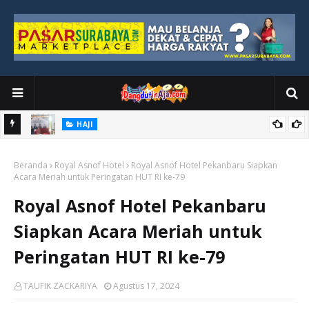
HAJI
kan
DPR Nilai Haji 2026 Sukses, Keselamatan Jamaah Jadi Prioritas
Beranda
Utama
Royal Asnof Hotel
Royal Asnof Hotel Pekanbaru Siapkan
Acara Meriah untuk Peringatan HUT RI ke-79
Royal Asnof Hotel Pekanbaru
Siapkan Acara Meriah untuk
Peringatan HUT RI ke-79
TAUFIK ZACKARIYA
Agustus 17, 2024