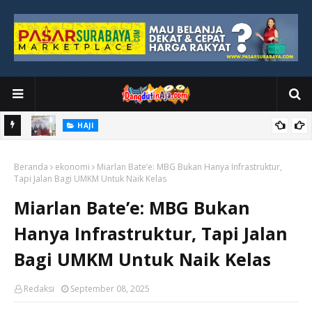
HAJI
kan
DPR Nilai Haji 2026 Sukses, Keselamatan Jamaah Jadi Prioritas
Beranda
Utama
ekonomi
Miarlan Bate’e: MBG Bukan Hanya Infrastruktur,
Tapi Jalan Bagi UMKM Untuk Naik Kelas
Miarlan Bate’e: MBG Bukan
Hanya Infrastruktur, Tapi Jalan
Bagi UMKM Untuk Naik Kelas
Redaksi
September 08, 2025