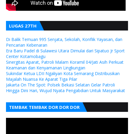
LUGAS 27TH
Di Balik Temuan 995 Senjata, Sekolah, Konflik Yayasan, dan
Pencarian Kebenaran
Era Baru Padel di Sulawesi Utara Dimulai dari Sipatuo Jr Sport
Center Kotamobagu
Sinergitas Aparat, Patroli Malam Koramil 04/Jati Asih Perkuat
Keamanan dan Kenyamanan Lingkungan
Sukindar Ketua LDII Ngaliyan Kota Semarang Distribusikan
Majalah Nuansa Ke Aparat Tiga Pilar
Jakarta On The Spot: Polsek Bekasi Selatan Gelar Patroli
Hingga Dini Hari, Wujud Nyata Pengabdian Untuk Masyarakat
TEMBAK TEMBAK DOR DOR DOR