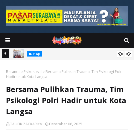
HAJI
kan
DPR Nilai Haji 2026 Sukses, Keselamatan Jamaah Jadi Prioritas
Beranda
Utama
Psikososial
Bersama Pulihkan Trauma, Tim Psikologi Polri
Hadir untuk Kota Langsa
Bersama Pulihkan Trauma, Tim
Psikologi Polri Hadir untuk Kota
Langsa
TAUFIK ZACKARIYA
Desember 06, 2025