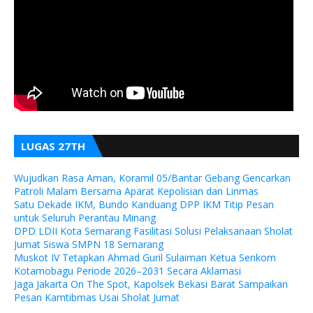
LUGAS 27TH
Wujudkan Rasa Aman, Koramil 05/Bantar Gebang Gencarkan
Patroli Malam Bersama Aparat Kepolisian dan Linmas
Satu Dekade IKM, Bundo Kanduang DPP IKM Titip Pesan
untuk Seluruh Perantau Minang
DPD LDII Kota Semarang Fasilitasi Solusi Pelaksanaan Sholat
Jumat Siswa SMPN 18 Semarang
Muskot IV Tetapkan Ahmad Guril Sulaiman Ketua Senkom
Kotamobagu Periode 2026–2031 Secara Aklamasi
Jaga Jakarta On The Spot, Kapolsek Bekasi Barat Sampaikan
Pesan Kamtibmas Usai Sholat Jumat