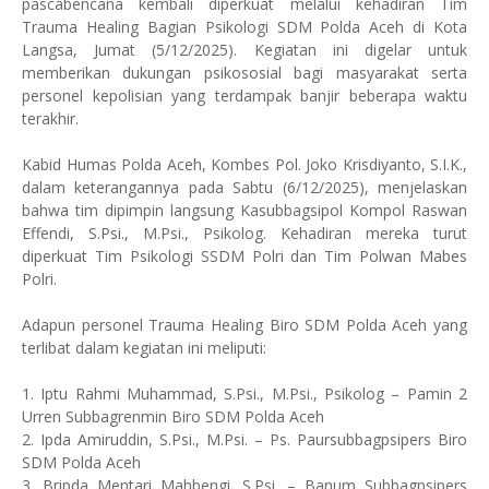
pascabencana kembali diperkuat melalui kehadiran Tim
Trauma Healing Bagian Psikologi SDM Polda Aceh di Kota
Langsa, Jumat (5/12/2025). Kegiatan ini digelar untuk
memberikan dukungan psikososial bagi masyarakat serta
personel kepolisian yang terdampak banjir beberapa waktu
terakhir.
Kabid Humas Polda Aceh, Kombes Pol. Joko Krisdiyanto, S.I.K.,
dalam keterangannya pada Sabtu (6/12/2025), menjelaskan
bahwa tim dipimpin langsung Kasubbagsipol Kompol Raswan
Effendi, S.Psi., M.Psi., Psikolog. Kehadiran mereka turut
diperkuat Tim Psikologi SSDM Polri dan Tim Polwan Mabes
Polri.
Adapun personel Trauma Healing Biro SDM Polda Aceh yang
terlibat dalam kegiatan ini meliputi:
1. Iptu Rahmi Muhammad, S.Psi., M.Psi., Psikolog – Pamin 2
Urren Subbagrenmin Biro SDM Polda Aceh
2. Ipda Amiruddin, S.Psi., M.Psi. – Ps. Paursubbagpsipers Biro
SDM Polda Aceh
3. Bripda Mentari Mahbengi, S.Psi. – Banum Subbagpsipers