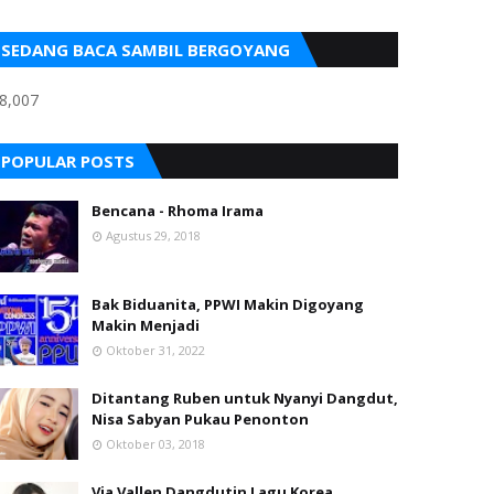
SEDANG BACA SAMBIL BERGOYANG
8,007
POPULAR POSTS
Bencana - Rhoma Irama
Agustus 29, 2018
Bak Biduanita, PPWI Makin Digoyang
Makin Menjadi
Oktober 31, 2022
Ditantang Ruben untuk Nyanyi Dangdut,
Nisa Sabyan Pukau Penonton
Oktober 03, 2018
Via Vallen Dangdutin Lagu Korea