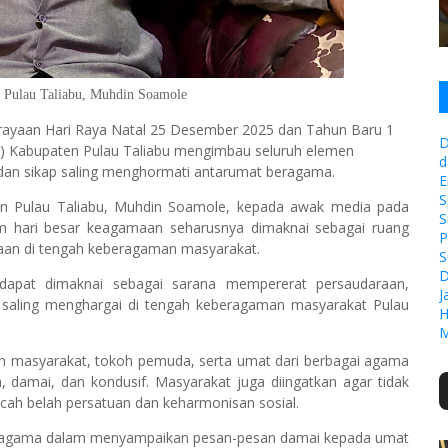
Pulau Taliabu, Muhdin Soamole
ayaan Hari Raya Natal 25 Desember 2025 dan Tahun Baru 1
D
) Kabupaten Pulau Taliabu mengimbau seluruh elemen
d
 dan sikap saling menghormati antarumat beragama.
E
S
n Pulau Taliabu, Muhdin Soamole, kepada awak media pada
S
 hari besar keagamaan seharusnya dimaknai sebagai ruang
P
an di tengah keberagaman masyarakat.
S
D
dapat dimaknai sebagai sarana mempererat persaudaraan,
J
aling menghargai di tengah keberagaman masyarakat Pulau
H
M
h masyarakat, tokoh pemuda, serta umat dari berbagai agama
 damai, dan kondusif. Masyarakat juga diingatkan agar tidak
cah belah persatuan dan keharmonisan sosial.
h agama dalam menyampaikan pesan-pesan damai kepada umat