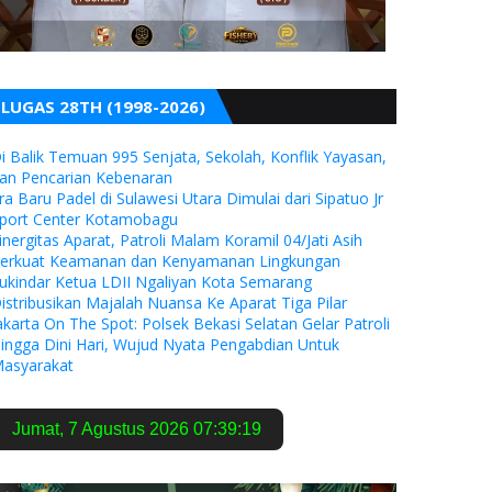
LUGAS 28TH (1998-2026)
i Balik Temuan 995 Senjata, Sekolah, Konflik Yayasan,
an Pencarian Kebenaran
ra Baru Padel di Sulawesi Utara Dimulai dari Sipatuo Jr
port Center Kotamobagu
inergitas Aparat, Patroli Malam Koramil 04/Jati Asih
erkuat Keamanan dan Kenyamanan Lingkungan
ukindar Ketua LDII Ngaliyan Kota Semarang
istribusikan Majalah Nuansa Ke Aparat Tiga Pilar
akarta On The Spot: Polsek Bekasi Selatan Gelar Patroli
ingga Dini Hari, Wujud Nyata Pengabdian Untuk
asyarakat
Jumat
,
7 Agustus 2026
07:39:21