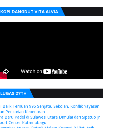
KOPI DANGDUT VITA ALVIA
LUGAS 27TH
i Balik Temuan 995 Senjata, Sekolah, Konflik Yayasan,
an Pencarian Kebenaran
ra Baru Padel di Sulawesi Utara Dimulai dari Sipatuo Jr
port Center Kotamobagu
inergitas Aparat, Patroli Malam Koramil 04/Jati Asih