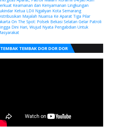
erkuat Keamanan dan Kenyamanan Lingkungan
ukindar Ketua LDII Ngaliyan Kota Semarang
istribusikan Majalah Nuansa Ke Aparat Tiga Pilar
akarta On The Spot: Polsek Bekasi Selatan Gelar Patroli
ingga Dini Hari, Wujud Nyata Pengabdian Untuk
asyarakat
TEMBAK TEMBAK DOR DOR DOR